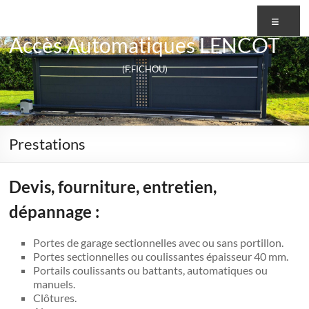
Aller
Me
au
contenu
Accès Automatiques LENCOT
(F.FICHOU)
Prestations
Devis, fourniture, entretien,
dépannage :
Portes de garage sectionnelles avec ou sans portillon.
Portes sectionnelles ou coulissantes épaisseur 40 mm.
Portails coulissants ou battants, automatiques ou
manuels.
Clôtures.